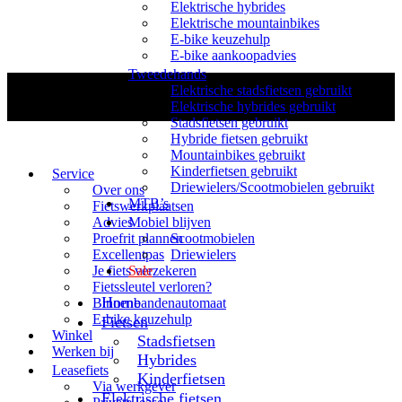
Elektrische hybrides
Elektrische mountainbikes
E-bike keuzehulp
E-bike aankoopadvies
Tweedehands
Elektrische stadsfietsen gebruikt
Elektrische hybrides gebruikt
Stadsfietsen gebruikt
Hybride fietsen gebruikt
Mountainbikes gebruikt
Kinderfietsen gebruikt
Service
Driewielers/Scootmobielen gebruikt
Over ons
MTB’s
Fietswerkplaatsen
Advies
Mobiel blijven
Proefrit plannen
Scootmobielen
Excellentpas
Driewielers
Je fiets verzekeren
Sale
Fietssleutel verloren?
Home
Binnenbandenautomaat
E-bike keuzehulp
Fietsen
Winkel
Stadsfietsen
Werken bij
Hybrides
Leasefiets
Kinderfietsen
Via werkgever
Elektrische fietsen