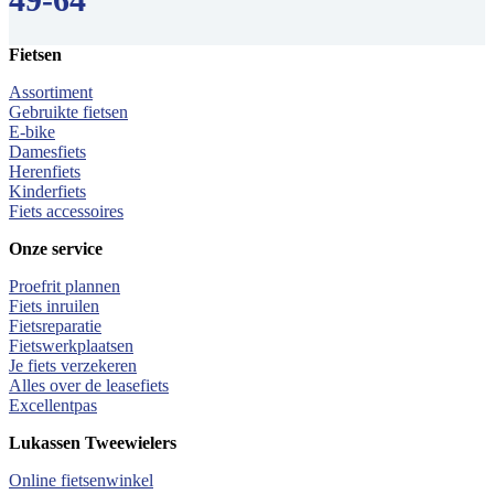
Fietsen
Assortiment
Gebruikte fietsen
E-bike
Damesfiets
Herenfiets
Kinderfiets
Fiets accessoires
Onze service
Proefrit plannen
Fiets inruilen
Fietsreparatie
Fietswerkplaatsen
Je fiets verzekeren
Alles over de leasefiets
Excellentpas
Lukassen Tweewielers
Online fietsenwinkel