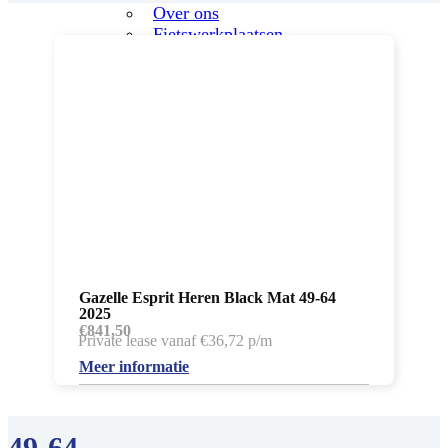
Over ons
Fietswerkplaatsen
Advies
Proefrit plannen
Excellentpas
Je fiets verzekeren
Fietssleutel verloren?
Binnenbandenautomaat
E-bike keuzehulp
Winkel
Werken bij
Leasefiets
Via werkgever
Private lease
Gazelle Esprit Heren Black Mat 49-64
Actueel
2025
Contact
€
841,50
Private lease vanaf €36,72 p/m
Meer informatie
49-64