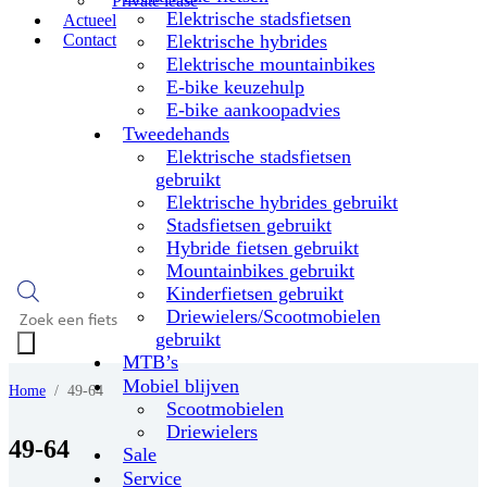
Private lease
Elektrische stadsfietsen
Actueel
Contact
Elektrische hybrides
Elektrische mountainbikes
E-bike keuzehulp
E-bike aankoopadvies
Tweedehands
Elektrische stadsfietsen
gebruikt
Elektrische hybrides gebruikt
Stadsfietsen gebruikt
Hybride fietsen gebruikt
Mountainbikes gebruikt
Kinderfietsen gebruikt
Driewielers/Scootmobielen
Producten
zoeken
gebruikt
MTB’s
Mobiel blijven
Home
/
49-64
Scootmobielen
Driewielers
49-64
Sale
Service