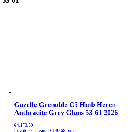
53-61
Gazelle Grenoble C5 Hmb Heren
Anthracite Grey Glans 53-61 2026
€
4.173,50
Private lease vanaf €130,68 p/m