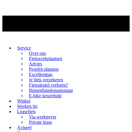
Service
Over ons
Fietswerkplaatsen
Advies
Proefrit plannen
Excellentpas
Je fiets verzekeren
Fietssleutel verloren?
Binnenbandenautomaat
E-bike keuzehulp
Winkel
Werken bij
Leasefiets
Via werkgever
Private lease
Actueel