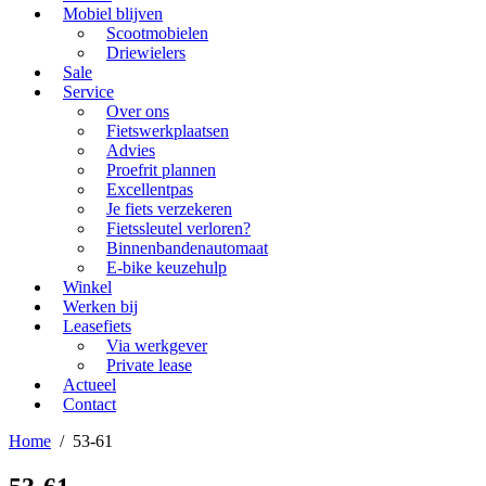
Mobiel blijven
Scootmobielen
Driewielers
Sale
Service
Over ons
Fietswerkplaatsen
Advies
Proefrit plannen
Excellentpas
Je fiets verzekeren
Fietssleutel verloren?
Binnenbandenautomaat
E-bike keuzehulp
Winkel
Werken bij
Leasefiets
Via werkgever
Private lease
Actueel
Contact
Home
/
53-61