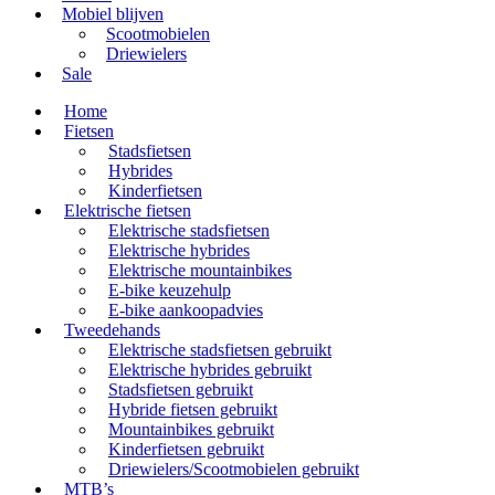
Mobiel blijven
Scootmobielen
Driewielers
Sale
Home
Fietsen
Stadsfietsen
Hybrides
Kinderfietsen
Elektrische fietsen
Elektrische stadsfietsen
Elektrische hybrides
Elektrische mountainbikes
E-bike keuzehulp
E-bike aankoopadvies
Tweedehands
Elektrische stadsfietsen gebruikt
Elektrische hybrides gebruikt
Stadsfietsen gebruikt
Hybride fietsen gebruikt
Mountainbikes gebruikt
Kinderfietsen gebruikt
Driewielers/Scootmobielen gebruikt
MTB’s