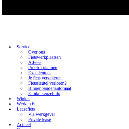
Service
Over ons
Fietswerkplaatsen
Advies
Proefrit plannen
Excellentpas
Je fiets verzekeren
Fietssleutel verloren?
Binnenbandenautomaat
E-bike keuzehulp
Winkel
Werken bij
Leasefiets
Via werkgever
Private lease
Actueel