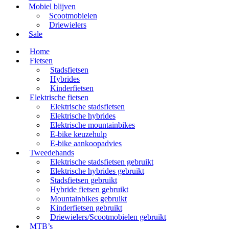
Mobiel blijven
Scootmobielen
Driewielers
Sale
Home
Fietsen
Stadsfietsen
Hybrides
Kinderfietsen
Elektrische fietsen
Elektrische stadsfietsen
Elektrische hybrides
Elektrische mountainbikes
E-bike keuzehulp
E-bike aankoopadvies
Tweedehands
Elektrische stadsfietsen gebruikt
Elektrische hybrides gebruikt
Stadsfietsen gebruikt
Hybride fietsen gebruikt
Mountainbikes gebruikt
Kinderfietsen gebruikt
Driewielers/Scootmobielen gebruikt
MTB’s