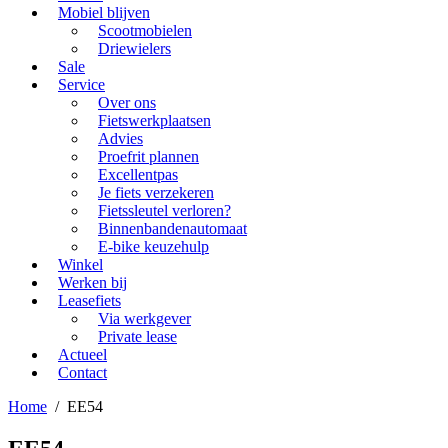
Mobiel blijven
Scootmobielen
Driewielers
Sale
Service
Over ons
Fietswerkplaatsen
Advies
Proefrit plannen
Excellentpas
Je fiets verzekeren
Fietssleutel verloren?
Binnenbandenautomaat
E-bike keuzehulp
Winkel
Werken bij
Leasefiets
Via werkgever
Private lease
Actueel
Contact
Home
/
EE54