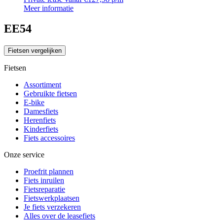
Meer informatie
EE54
Fietsen vergelijken
Fietsen
Assortiment
Gebruikte fietsen
E-bike
Damesfiets
Herenfiets
Kinderfiets
Fiets accessoires
Onze service
Proefrit plannen
Fiets inruilen
Fietsreparatie
Fietswerkplaatsen
Je fiets verzekeren
Alles over de leasefiets