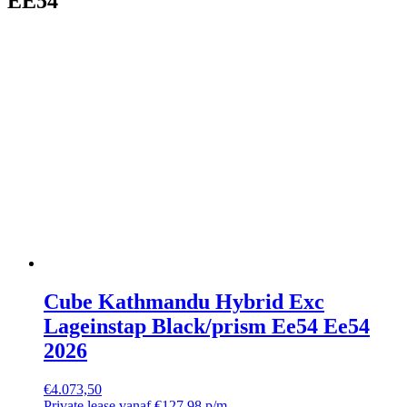
EE54
Cube Kathmandu Hybrid Exc
Lageinstap Black/prism Ee54 Ee54
2026
€
4.073,50
Private lease vanaf €127,98 p/m