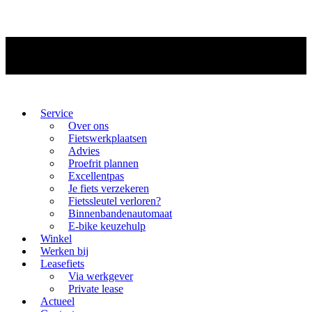
Service
Over ons
Fietswerkplaatsen
Advies
Proefrit plannen
Excellentpas
Je fiets verzekeren
Fietssleutel verloren?
Binnenbandenautomaat
E-bike keuzehulp
Winkel
Werken bij
Leasefiets
Via werkgever
Private lease
Actueel