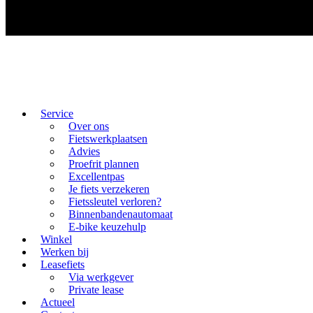
Service
Over ons
Fietswerkplaatsen
Advies
Proefrit plannen
Excellentpas
Je fiets verzekeren
Fietssleutel verloren?
Binnenbandenautomaat
E-bike keuzehulp
Winkel
Werken bij
Leasefiets
Via werkgever
Private lease
Actueel