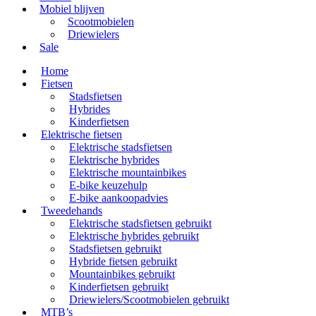
Mobiel blijven
Scootmobielen
Driewielers
Sale
Home
Fietsen
Stadsfietsen
Hybrides
Kinderfietsen
Elektrische fietsen
Elektrische stadsfietsen
Elektrische hybrides
Elektrische mountainbikes
E-bike keuzehulp
E-bike aankoopadvies
Tweedehands
Elektrische stadsfietsen gebruikt
Elektrische hybrides gebruikt
Stadsfietsen gebruikt
Hybride fietsen gebruikt
Mountainbikes gebruikt
Kinderfietsen gebruikt
Driewielers/Scootmobielen gebruikt
MTB’s