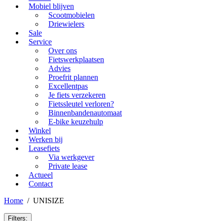
Mobiel blijven
Scootmobielen
Driewielers
Sale
Service
Over ons
Fietswerkplaatsen
Advies
Proefrit plannen
Excellentpas
Je fiets verzekeren
Fietssleutel verloren?
Binnenbandenautomaat
E-bike keuzehulp
Winkel
Werken bij
Leasefiets
Via werkgever
Private lease
Actueel
Contact
Home
/
UNISIZE
Filters: