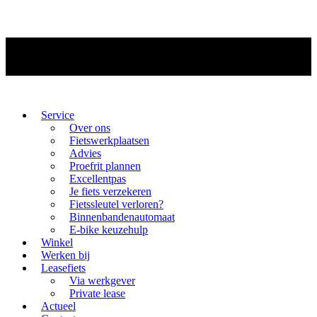
Service
Over ons
Fietswerkplaatsen
Advies
Proefrit plannen
Excellentpas
Je fiets verzekeren
Fietssleutel verloren?
Binnenbandenautomaat
E-bike keuzehulp
Winkel
Werken bij
Leasefiets
Via werkgever
Private lease
Actueel