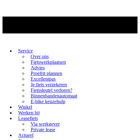
Service
Over ons
Fietswerkplaatsen
Advies
Proefrit plannen
Excellentpas
Je fiets verzekeren
Fietssleutel verloren?
Binnenbandenautomaat
E-bike keuzehulp
Winkel
Werken bij
Leasefiets
Via werkgever
Private lease
Actueel