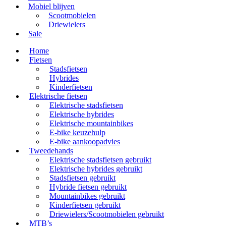
Mobiel blijven
Scootmobielen
Driewielers
Sale
Home
Fietsen
Stadsfietsen
Hybrides
Kinderfietsen
Elektrische fietsen
Elektrische stadsfietsen
Elektrische hybrides
Elektrische mountainbikes
E-bike keuzehulp
E-bike aankoopadvies
Tweedehands
Elektrische stadsfietsen gebruikt
Elektrische hybrides gebruikt
Stadsfietsen gebruikt
Hybride fietsen gebruikt
Mountainbikes gebruikt
Kinderfietsen gebruikt
Driewielers/Scootmobielen gebruikt
MTB’s