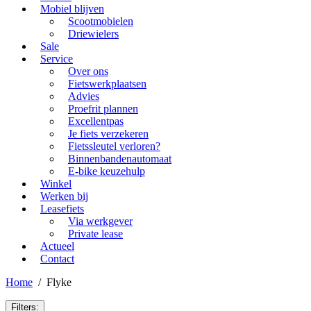
Mobiel blijven
Scootmobielen
Driewielers
Sale
Service
Over ons
Fietswerkplaatsen
Advies
Proefrit plannen
Excellentpas
Je fiets verzekeren
Fietssleutel verloren?
Binnenbandenautomaat
E-bike keuzehulp
Winkel
Werken bij
Leasefiets
Via werkgever
Private lease
Actueel
Contact
Home
/
Flyke
Filters: