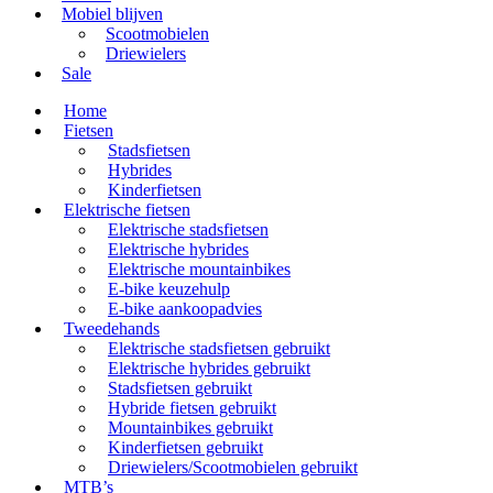
Mobiel blijven
Scootmobielen
Driewielers
Sale
Home
Fietsen
Stadsfietsen
Hybrides
Kinderfietsen
Elektrische fietsen
Elektrische stadsfietsen
Elektrische hybrides
Elektrische mountainbikes
E-bike keuzehulp
E-bike aankoopadvies
Tweedehands
Elektrische stadsfietsen gebruikt
Elektrische hybrides gebruikt
Stadsfietsen gebruikt
Hybride fietsen gebruikt
Mountainbikes gebruikt
Kinderfietsen gebruikt
Driewielers/Scootmobielen gebruikt
MTB’s