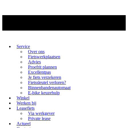
Service
Over ons
Fietswerkplaatsen
Advies
Proefrit plannen
Excellentpas
Je fiets verzekeren
Fietssleutel verloren?
Binnenbandenautomaat
E-bike keuzehulp
Winkel
Werken bij
Leasefiets
Via werkgever
Private lease
Actueel