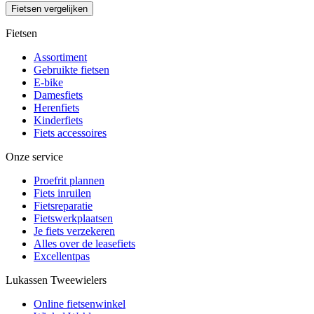
Fietsen vergelijken
Fietsen
Assortiment
Gebruikte fietsen
E-bike
Damesfiets
Herenfiets
Kinderfiets
Fiets accessoires
Onze service
Proefrit plannen
Fiets inruilen
Fietsreparatie
Fietswerkplaatsen
Je fiets verzekeren
Alles over de leasefiets
Excellentpas
Lukassen Tweewielers
Online fietsenwinkel