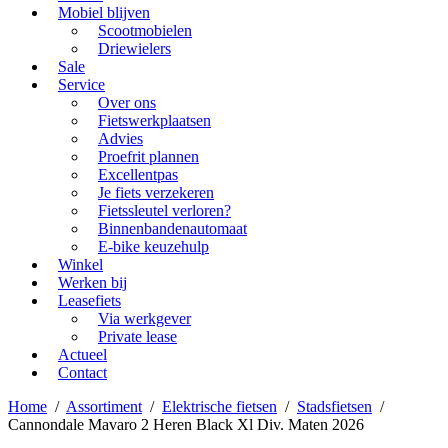
Mobiel blijven
Scootmobielen
Driewielers
Sale
Service
Over ons
Fietswerkplaatsen
Advies
Proefrit plannen
Excellentpas
Je fiets verzekeren
Fietssleutel verloren?
Binnenbandenautomaat
E-bike keuzehulp
Winkel
Werken bij
Leasefiets
Via werkgever
Private lease
Actueel
Contact
Home
/
Assortiment
/
Elektrische fietsen
/
Stadsfietsen
/
Cannondale Mavaro 2 Heren Black Xl Div. Maten 2026