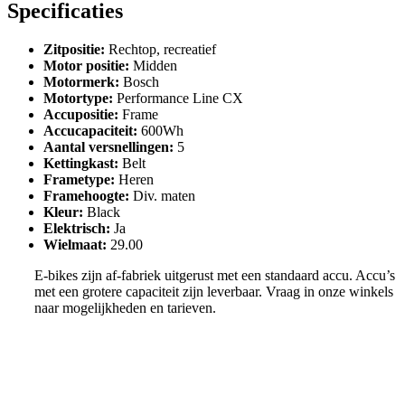
Specificaties
Zitpositie
:
Rechtop, recreatief
Motor positie
:
Midden
Motormerk
:
Bosch
Motortype
:
Performance Line CX
Accupositie
:
Frame
Accucapaciteit
:
600Wh
Aantal versnellingen
:
5
Kettingkast
:
Belt
Frametype
:
Heren
Framehoogte
:
Div. maten
Kleur
:
Black
Elektrisch
:
Ja
Wielmaat
:
29.00
E-bikes zijn af-fabriek uitgerust met een standaard accu. Accu’s
met een grotere capaciteit zijn leverbaar. Vraag in onze winkels
naar mogelijkheden en tarieven.