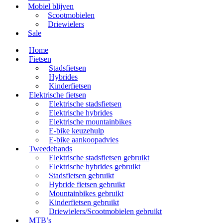
Mobiel blijven
Scootmobielen
Driewielers
Sale
Home
Fietsen
Stadsfietsen
Hybrides
Kinderfietsen
Elektrische fietsen
Elektrische stadsfietsen
Elektrische hybrides
Elektrische mountainbikes
E-bike keuzehulp
E-bike aankoopadvies
Tweedehands
Elektrische stadsfietsen gebruikt
Elektrische hybrides gebruikt
Stadsfietsen gebruikt
Hybride fietsen gebruikt
Mountainbikes gebruikt
Kinderfietsen gebruikt
Driewielers/Scootmobielen gebruikt
MTB’s