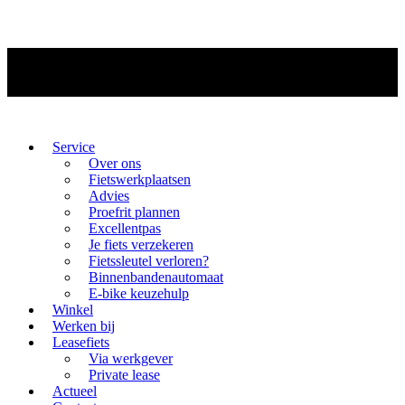
Service
Over ons
Fietswerkplaatsen
Advies
Proefrit plannen
Excellentpas
Je fiets verzekeren
Fietssleutel verloren?
Binnenbandenautomaat
E-bike keuzehulp
Winkel
Werken bij
Leasefiets
Via werkgever
Private lease
Actueel