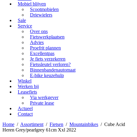
Mobiel blijven
Scootmobielen
Driewielers
Sale
Service
Over ons
Fietswerkplaatsen
Advies
Proefrit plannen
Excellentpas
Je fiets verzekeren
Fietssleutel verloren?
Binnenbandenautomaat
E-bike keuzehulp
Winkel
Werken bij
Leasefiets
Via werkgever
Private lease
Actueel
Contact
Home
/
Assortiment
/
Fietsen
/
Mountainbikes
/
Cube Acid
Heren Grey/pearlgrey 61cm Xxl 2022