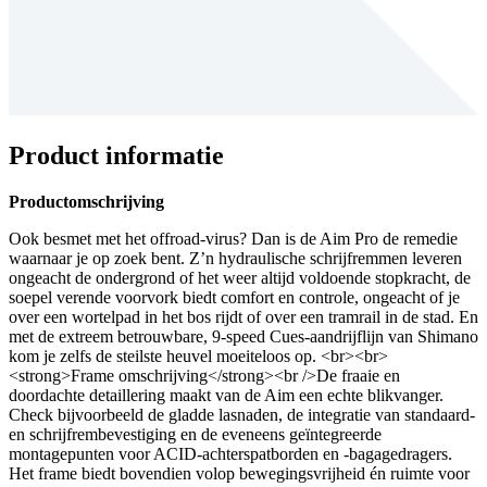
Product informatie
Productomschrijving
Ook besmet met het offroad-virus? Dan is de Aim Pro de remedie
waarnaar je op zoek bent. Z’n hydraulische schrijfremmen leveren
ongeacht de ondergrond of het weer altijd voldoende stopkracht, de
soepel verende voorvork biedt comfort en controle, ongeacht of je
over een wortelpad in het bos rijdt of over een tramrail in de stad. En
met de extreem betrouwbare, 9-speed Cues-aandrijflijn van Shimano
kom je zelfs de steilste heuvel moeiteloos op. <br><br>
<strong>Frame omschrijving</strong><br />De fraaie en
doordachte detaillering maakt van de Aim een echte blikvanger.
Check bijvoorbeeld de gladde lasnaden, de integratie van standaard-
en schrijfrembevestiging en de eveneens geïntegreerde
montagepunten voor ACID-achterspatborden en -bagagedragers.
Het frame biedt bovendien volop bewegingsvrijheid én ruimte voor