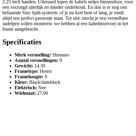
2.25 inch banden. Uiteraard lopen de kabels netjes binnendoor, voor
een verzorgd uiterlijk en minder onderhoud. En dan is er nog ons
befaamde Size Split-systeem; of je nu kort bent of lang, je vindt
altijd een perfect passende maat. Tot slot: mocht je een verstelbare
zadelpen willen monteren: we hebben al een kabeldoorvoer in het
frame aangebracht.
Specificaties
Merk versnelling
:
Shimano
Aantal versnellingen
:
9
Gewicht
:
14.30
Frametype
:
Heren
Framehoogte
:
S
Kleur
:
Black/slateblack
Elektrisch
:
Nee
Wielmaat
:
27.00