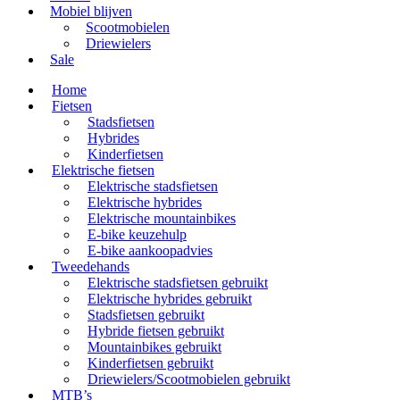
Mobiel blijven
Scootmobielen
Driewielers
Sale
Home
Fietsen
Stadsfietsen
Hybrides
Kinderfietsen
Elektrische fietsen
Elektrische stadsfietsen
Elektrische hybrides
Elektrische mountainbikes
E-bike keuzehulp
E-bike aankoopadvies
Tweedehands
Elektrische stadsfietsen gebruikt
Elektrische hybrides gebruikt
Stadsfietsen gebruikt
Hybride fietsen gebruikt
Mountainbikes gebruikt
Kinderfietsen gebruikt
Driewielers/Scootmobielen gebruikt
MTB’s