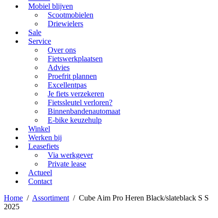
Mobiel blijven
Scootmobielen
Driewielers
Sale
Service
Over ons
Fietswerkplaatsen
Advies
Proefrit plannen
Excellentpas
Je fiets verzekeren
Fietssleutel verloren?
Binnenbandenautomaat
E-bike keuzehulp
Winkel
Werken bij
Leasefiets
Via werkgever
Private lease
Actueel
Contact
Home
/
Assortiment
/
Cube Aim Pro Heren Black/slateblack S S
2025