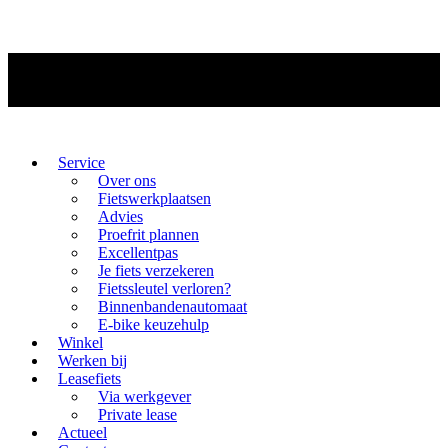
Service
Over ons
Fietswerkplaatsen
Advies
Proefrit plannen
Excellentpas
Je fiets verzekeren
Fietssleutel verloren?
Binnenbandenautomaat
E-bike keuzehulp
Winkel
Werken bij
Leasefiets
Via werkgever
Private lease
Actueel