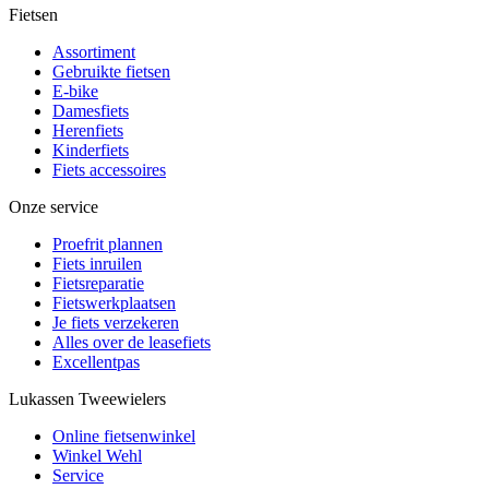
Fietsen
Assortiment
Gebruikte fietsen
E-bike
Damesfiets
Herenfiets
Kinderfiets
Fiets accessoires
Onze service
Proefrit plannen
Fiets inruilen
Fietsreparatie
Fietswerkplaatsen
Je fiets verzekeren
Alles over de leasefiets
Excellentpas
Lukassen Tweewielers
Online fietsenwinkel
Winkel Wehl
Service