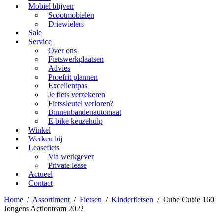
Mobiel blijven
Scootmobielen
Driewielers
Sale
Service
Over ons
Fietswerkplaatsen
Advies
Proefrit plannen
Excellentpas
Je fiets verzekeren
Fietssleutel verloren?
Binnenbandenautomaat
E-bike keuzehulp
Winkel
Werken bij
Leasefiets
Via werkgever
Private lease
Actueel
Contact
Home
/
Assortiment
/
Fietsen
/
Kinderfietsen
/
Cube Cubie 160
Jongens Actionteam 2022