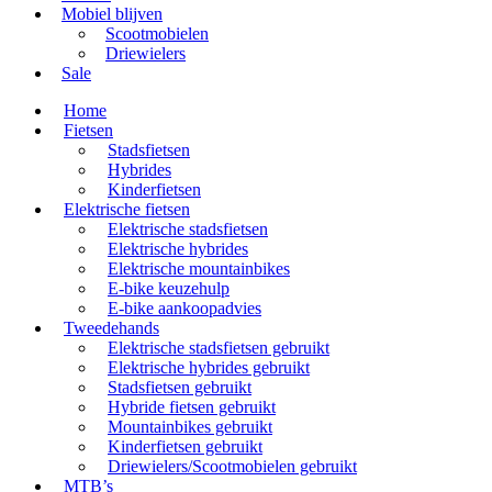
Mobiel blijven
Scootmobielen
Driewielers
Sale
Home
Fietsen
Stadsfietsen
Hybrides
Kinderfietsen
Elektrische fietsen
Elektrische stadsfietsen
Elektrische hybrides
Elektrische mountainbikes
E-bike keuzehulp
E-bike aankoopadvies
Tweedehands
Elektrische stadsfietsen gebruikt
Elektrische hybrides gebruikt
Stadsfietsen gebruikt
Hybride fietsen gebruikt
Mountainbikes gebruikt
Kinderfietsen gebruikt
Driewielers/Scootmobielen gebruikt
MTB’s