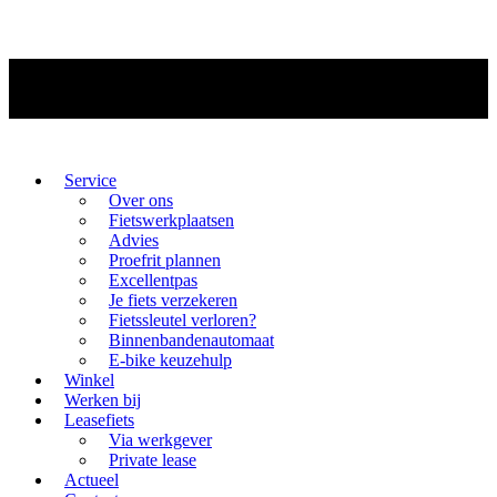
Service
Over ons
Fietswerkplaatsen
Advies
Proefrit plannen
Excellentpas
Je fiets verzekeren
Fietssleutel verloren?
Binnenbandenautomaat
E-bike keuzehulp
Winkel
Werken bij
Leasefiets
Via werkgever
Private lease
Actueel