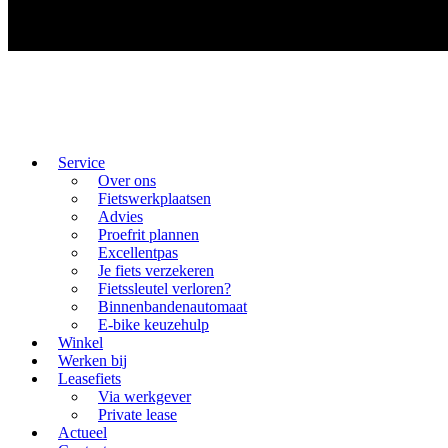
Service
Over ons
Fietswerkplaatsen
Advies
Proefrit plannen
Excellentpas
Je fiets verzekeren
Fietssleutel verloren?
Binnenbandenautomaat
E-bike keuzehulp
Winkel
Werken bij
Leasefiets
Via werkgever
Private lease
Actueel