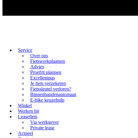
Service
Over ons
Fietswerkplaatsen
Advies
Proefrit plannen
Excellentpas
Je fiets verzekeren
Fietssleutel verloren?
Binnenbandenautomaat
E-bike keuzehulp
Winkel
Werken bij
Leasefiets
Via werkgever
Private lease
Actueel