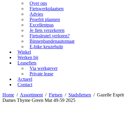
Over ons
Fietswerkplaatsen
Advies
Proefrit plannen
Excellentpas
Je fiets verzekeren
Fietssleutel verloren?
Binnenbandenautomaat
E-bike keuzehulp
Winkel
Werken bij
Leasefiets
Via werkgever
Private lease
Actueel
Contact
Home
/
Assortiment
/
Fietsen
/
Stadsfietsen
/
Gazelle Esprit
Dames Thyme Green Mat 49-59 2025