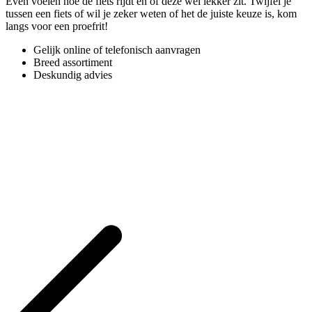
Even voelen hoe de fiets rijdt en of deze wel lekker zit. Twijfel je
tussen een fiets of wil je zeker weten of het de juiste keuze is, kom
langs voor een proefrit!
Gelijk online of telefonisch aanvragen
Breed assortiment
Deskundig advies