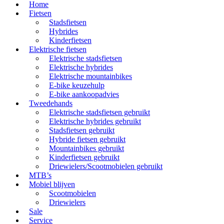
Home
Fietsen
Stadsfietsen
Hybrides
Kinderfietsen
Elektrische fietsen
Elektrische stadsfietsen
Elektrische hybrides
Elektrische mountainbikes
E-bike keuzehulp
E-bike aankoopadvies
Tweedehands
Elektrische stadsfietsen gebruikt
Elektrische hybrides gebruikt
Stadsfietsen gebruikt
Hybride fietsen gebruikt
Mountainbikes gebruikt
Kinderfietsen gebruikt
Driewielers/Scootmobielen gebruikt
MTB’s
Mobiel blijven
Scootmobielen
Driewielers
Sale
Service