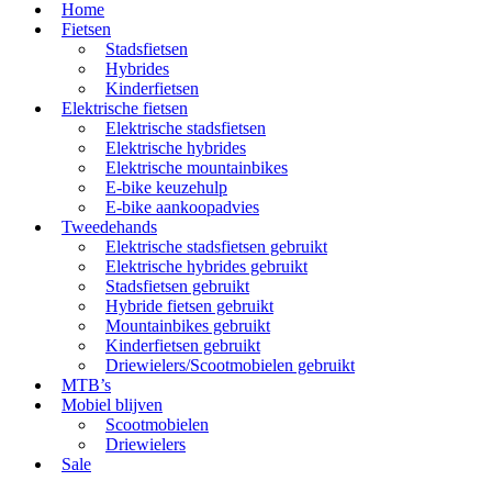
Home
Fietsen
Stadsfietsen
Hybrides
Kinderfietsen
Elektrische fietsen
Elektrische stadsfietsen
Elektrische hybrides
Elektrische mountainbikes
E-bike keuzehulp
E-bike aankoopadvies
Tweedehands
Elektrische stadsfietsen gebruikt
Elektrische hybrides gebruikt
Stadsfietsen gebruikt
Hybride fietsen gebruikt
Mountainbikes gebruikt
Kinderfietsen gebruikt
Driewielers/Scootmobielen gebruikt
MTB’s
Mobiel blijven
Scootmobielen
Driewielers
Sale