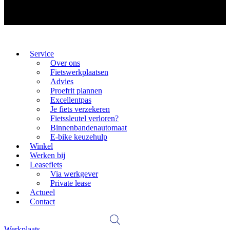
Service
Over ons
Fietswerkplaatsen
Advies
Proefrit plannen
Excellentpas
Je fiets verzekeren
Fietssleutel verloren?
Binnenbandenautomaat
E-bike keuzehulp
Winkel
Werken bij
Leasefiets
Via werkgever
Private lease
Actueel
Contact
Werkplaats