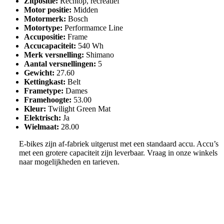
Zitpositie
:
Rechtop, recreatief
Motor positie
:
Midden
Motormerk
:
Bosch
Motortype
:
Performamce Line
Accupositie
:
Frame
Accucapaciteit
:
540 Wh
Merk versnelling
:
Shimano
Aantal versnellingen
:
5
Gewicht
:
27.60
Kettingkast
:
Belt
Frametype
:
Dames
Framehoogte
:
53.00
Kleur
:
Twilight Green Mat
Elektrisch
:
Ja
Wielmaat
:
28.00
E-bikes zijn af-fabriek uitgerust met een standaard accu. Accu’s
met een grotere capaciteit zijn leverbaar. Vraag in onze winkels
naar mogelijkheden en tarieven.