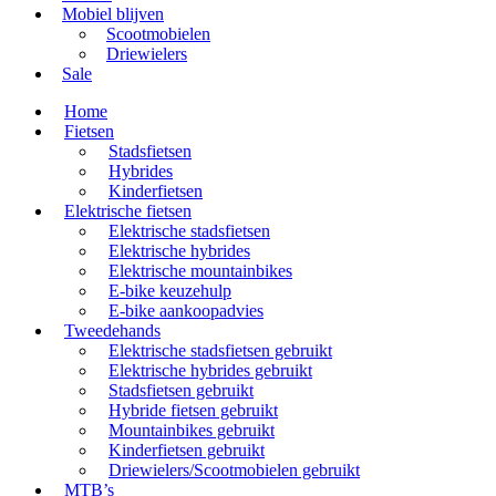
Mobiel blijven
Scootmobielen
Driewielers
Sale
Home
Fietsen
Stadsfietsen
Hybrides
Kinderfietsen
Elektrische fietsen
Elektrische stadsfietsen
Elektrische hybrides
Elektrische mountainbikes
E-bike keuzehulp
E-bike aankoopadvies
Tweedehands
Elektrische stadsfietsen gebruikt
Elektrische hybrides gebruikt
Stadsfietsen gebruikt
Hybride fietsen gebruikt
Mountainbikes gebruikt
Kinderfietsen gebruikt
Driewielers/Scootmobielen gebruikt
MTB’s