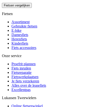
Fietsen vergelijken
Fietsen
Assortiment
Gebruikte fietsen
E-bike
Damesfiets
Herenfiets
Kinderfiets
Fiets accessoires
Onze service
Proefrit plannen
Fiets inruilen
Fietsreparatie
Fietswerkplaatsen
Je fiets verzekeren
Alles over de leasefiets
Excellentpas
Lukassen Tweewielers
Online fietsenwinkel