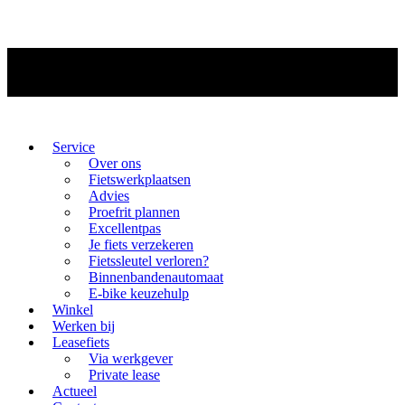
Service
Over ons
Fietswerkplaatsen
Advies
Proefrit plannen
Excellentpas
Je fiets verzekeren
Fietssleutel verloren?
Binnenbandenautomaat
E-bike keuzehulp
Winkel
Werken bij
Leasefiets
Via werkgever
Private lease
Actueel