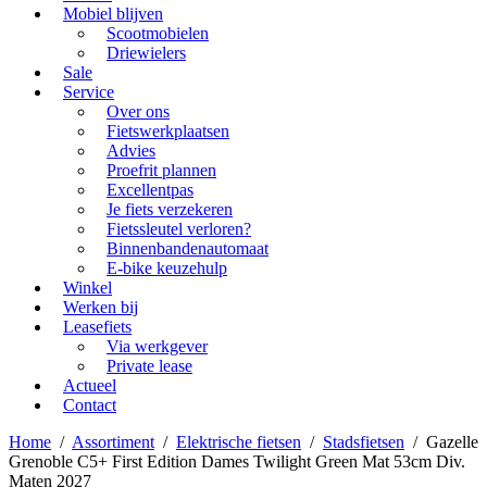
Mobiel blijven
Scootmobielen
Driewielers
Sale
Service
Over ons
Fietswerkplaatsen
Advies
Proefrit plannen
Excellentpas
Je fiets verzekeren
Fietssleutel verloren?
Binnenbandenautomaat
E-bike keuzehulp
Winkel
Werken bij
Leasefiets
Via werkgever
Private lease
Actueel
Contact
Home
/
Assortiment
/
Elektrische fietsen
/
Stadsfietsen
/
Gazelle
Grenoble C5+ First Edition Dames Twilight Green Mat 53cm Div.
Maten 2027