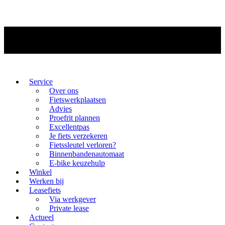
Service
Over ons
Fietswerkplaatsen
Advies
Proefrit plannen
Excellentpas
Je fiets verzekeren
Fietssleutel verloren?
Binnenbandenautomaat
E-bike keuzehulp
Winkel
Werken bij
Leasefiets
Via werkgever
Private lease
Actueel