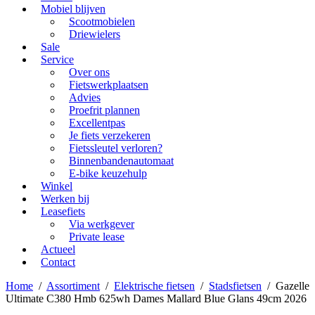
Mobiel blijven
Scootmobielen
Driewielers
Sale
Service
Over ons
Fietswerkplaatsen
Advies
Proefrit plannen
Excellentpas
Je fiets verzekeren
Fietssleutel verloren?
Binnenbandenautomaat
E-bike keuzehulp
Winkel
Werken bij
Leasefiets
Via werkgever
Private lease
Actueel
Contact
Home
/
Assortiment
/
Elektrische fietsen
/
Stadsfietsen
/
Gazelle
Ultimate C380 Hmb 625wh Dames Mallard Blue Glans 49cm 2026