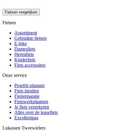
Fietsen vergelijken
Fietsen
Assortiment
Gebruikte fietsen
E-bike
Damesfiets
Herenfiets
Kinderfiets
Fiets accessoires
Onze service
Proefrit plannen
Fiets inruilen
Fietsreparatie
Fietswerkplaatsen
Je fiets verzekeren
Alles over de leasefiets
Excellentpas
Lukassen Tweewielers