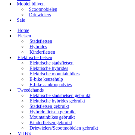
Mobiel blijven
Scootmobielen
Driewielers
Sale
Home
Fietsen
Stadsfietsen
Hybrides
Kinderfietsen
Elektrische fietsen
Elektrische stadsfietsen
Elektrische hybrides
Elektrische mountainbikes
E-bike keuzehulp
E-bike aankoopadvies
Tweedehands
Elektrische stadsfietsen gebruikt
Elektrische hybrides gebruikt
Stadsfietsen gebruikt
Hybride fietsen gebruikt
Mountainbikes gebruikt
Kinderfietsen gebruikt
Driewielers/Scootmobielen gebruikt
MTB’s