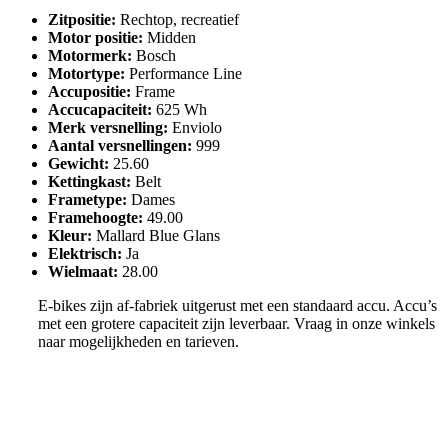
Zitpositie
:
Rechtop, recreatief
Motor positie
:
Midden
Motormerk
:
Bosch
Motortype
:
Performance Line
Accupositie
:
Frame
Accucapaciteit
:
625 Wh
Merk versnelling
:
Enviolo
Aantal versnellingen
:
999
Gewicht
:
25.60
Kettingkast
:
Belt
Frametype
:
Dames
Framehoogte
:
49.00
Kleur
:
Mallard Blue Glans
Elektrisch
:
Ja
Wielmaat
:
28.00
E-bikes zijn af-fabriek uitgerust met een standaard accu. Accu’s
met een grotere capaciteit zijn leverbaar. Vraag in onze winkels
naar mogelijkheden en tarieven.