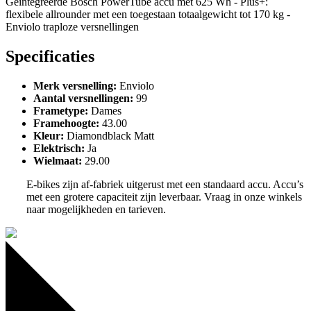
Geïntegreerde Bosch PowerTube accu met 625 Wh - Plus+:
flexibele allrounder met een toegestaan totaalgewicht tot 170 kg -
Enviolo traploze versnellingen
Specificaties
Merk versnelling
:
Enviolo
Aantal versnellingen
:
99
Frametype
:
Dames
Framehoogte
:
43.00
Kleur
:
Diamondblack Matt
Elektrisch
:
Ja
Wielmaat
:
29.00
E-bikes zijn af-fabriek uitgerust met een standaard accu. Accu’s
met een grotere capaciteit zijn leverbaar. Vraag in onze winkels
naar mogelijkheden en tarieven.