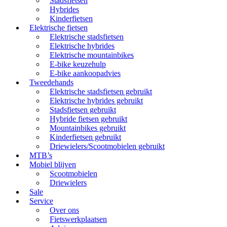
Stadsfietsen
Hybrides
Kinderfietsen
Elektrische fietsen
Elektrische stadsfietsen
Elektrische hybrides
Elektrische mountainbikes
E-bike keuzehulp
E-bike aankoopadvies
Tweedehands
Elektrische stadsfietsen gebruikt
Elektrische hybrides gebruikt
Stadsfietsen gebruikt
Hybride fietsen gebruikt
Mountainbikes gebruikt
Kinderfietsen gebruikt
Driewielers/Scootmobielen gebruikt
MTB’s
Mobiel blijven
Scootmobielen
Driewielers
Sale
Service
Over ons
Fietswerkplaatsen