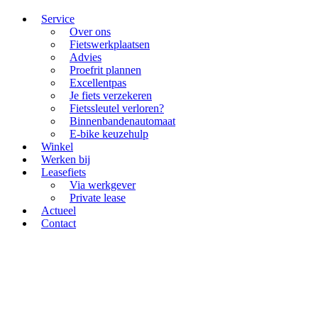
Service
Over ons
Fietswerkplaatsen
Advies
Proefrit plannen
Excellentpas
Je fiets verzekeren
Fietssleutel verloren?
Binnenbandenautomaat
E-bike keuzehulp
Winkel
Werken bij
Leasefiets
Via werkgever
Private lease
Actueel
Contact