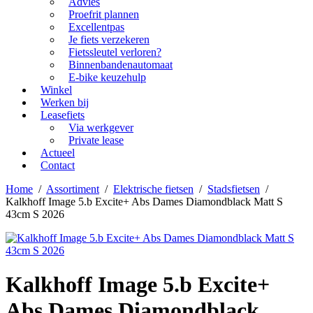
Advies
Proefrit plannen
Excellentpas
Je fiets verzekeren
Fietssleutel verloren?
Binnenbandenautomaat
E-bike keuzehulp
Winkel
Werken bij
Leasefiets
Via werkgever
Private lease
Actueel
Contact
Home
/
Assortiment
/
Elektrische fietsen
/
Stadsfietsen
/
Kalkhoff Image 5.b Excite+ Abs Dames Diamondblack Matt S
43cm S 2026
Kalkhoff Image 5.b Excite+
Abs Dames Diamondblack