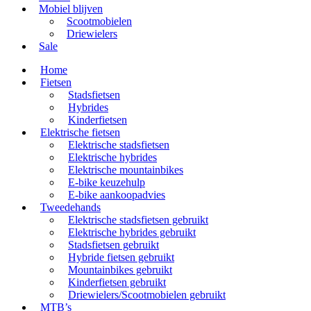
Mobiel blijven
Scootmobielen
Driewielers
Sale
Home
Fietsen
Stadsfietsen
Hybrides
Kinderfietsen
Elektrische fietsen
Elektrische stadsfietsen
Elektrische hybrides
Elektrische mountainbikes
E-bike keuzehulp
E-bike aankoopadvies
Tweedehands
Elektrische stadsfietsen gebruikt
Elektrische hybrides gebruikt
Stadsfietsen gebruikt
Hybride fietsen gebruikt
Mountainbikes gebruikt
Kinderfietsen gebruikt
Driewielers/Scootmobielen gebruikt
MTB’s