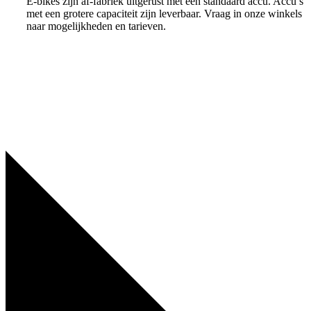
E-bikes zijn af-fabriek uitgerust met een standaard accu. Accu’s
met een grotere capaciteit zijn leverbaar. Vraag in onze winkels
naar mogelijkheden en tarieven.