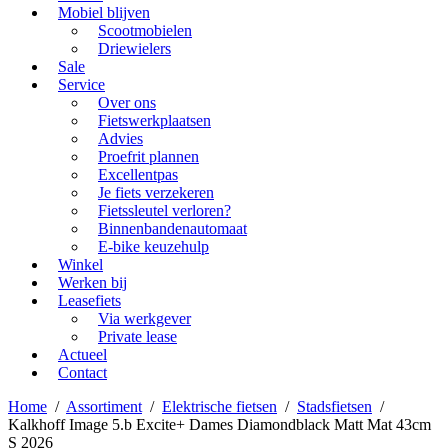
Mobiel blijven
Scootmobielen
Driewielers
Sale
Service
Over ons
Fietswerkplaatsen
Advies
Proefrit plannen
Excellentpas
Je fiets verzekeren
Fietssleutel verloren?
Binnenbandenautomaat
E-bike keuzehulp
Winkel
Werken bij
Leasefiets
Via werkgever
Private lease
Actueel
Contact
Home
/
Assortiment
/
Elektrische fietsen
/
Stadsfietsen
/
Kalkhoff Image 5.b Excite+ Dames Diamondblack Matt Mat 43cm
S 2026