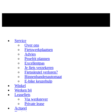
Service
Over ons
Fietswerkplaatsen
Advies
Proefrit plannen
Excellentpas
Je fiets verzekeren
Fietssleutel verloren?
Binnenbandenautomaat
E-bike keuzehulp
Winkel
Werken bij
Leasefiets
Via werkgever
Private lease
Actueel