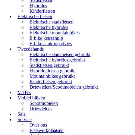
Stadsfietsen
Hybrides
Kinderfietsen
Elektrische fietsen
Elektrische stadsfietsen
Elektrische hybrides
Elektrische mountainbikes
E-bike keuzehulp
E-bike aankoopadvies
Tweedehands
Elektrische stadsfietsen gebruikt
Elektrische hybrides gebruikt
Stadsfietsen gebruikt
Hybride fietsen gebruikt
Mountainbikes gebruikt
Kinderfietsen gebruikt
Driewielers/Scootmobielen gebruikt
MTB’s
Mobiel blijven
Scootmobielen
Driewielers
Sale
Service
Over ons
Fietswerkplaatsen