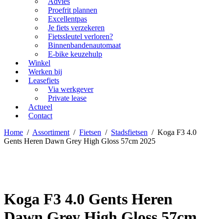
Advies
Proefrit plannen
Excellentpas
Je fiets verzekeren
Fietssleutel verloren?
Binnenbandenautomaat
E-bike keuzehulp
Winkel
Werken bij
Leasefiets
Via werkgever
Private lease
Actueel
Contact
Home
/
Assortiment
/
Fietsen
/
Stadsfietsen
/
Koga F3 4.0
Gents Heren Dawn Grey High Gloss 57cm 2025
Koga F3 4.0 Gents Heren
Dawn Grey High Gloss 57cm