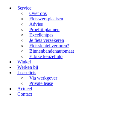
Service
Over ons
Fietswerkplaatsen
Advies
Proefrit plannen
Excellentpas
Je fiets verzekeren
Fietssleutel verloren?
Binnenbandenautomaat
E-bike keuzehulp
Winkel
Werken bij
Leasefiets
Via werkgever
Private lease
Actueel
Contact