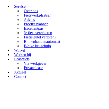
Service
Over ons
Fietswerkplaatsen
Advies
Proefrit plannen
Excellentpas
Je fiets verzekeren
Fietssleutel verloren?
Binnenbandenautomaat
E-bike keuzehulp
Winkel
Werken bij
Leasefiets
Via werkgever
Private lease
Actueel
Contact