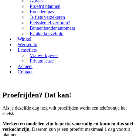
Advies
Proefrit plannen
Excellentpas
Je fiets verzekeren
Fietssleutel verloren?
Binnenbandenautomaat
E-bike keuzehulp
Winkel
Werken bij
Leasefiets
Via werkgever
Private lease
Actueel
Contact
Proefrijden? Dat kan!
Als je dezelfde dag nog wilt proefrijden werkt een telefoontje het
snelst.
Merken en modellen zijn beperkt voorradig en kunnen dus snel
verkocht zijn.
Daarom kun je een proefrit maximaal 1 dag vooruit
plannen.