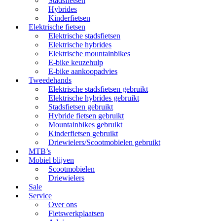
Stadsfietsen
Hybrides
Kinderfietsen
Elektrische fietsen
Elektrische stadsfietsen
Elektrische hybrides
Elektrische mountainbikes
E-bike keuzehulp
E-bike aankoopadvies
Tweedehands
Elektrische stadsfietsen gebruikt
Elektrische hybrides gebruikt
Stadsfietsen gebruikt
Hybride fietsen gebruikt
Mountainbikes gebruikt
Kinderfietsen gebruikt
Driewielers/Scootmobielen gebruikt
MTB’s
Mobiel blijven
Scootmobielen
Driewielers
Sale
Service
Over ons
Fietswerkplaatsen