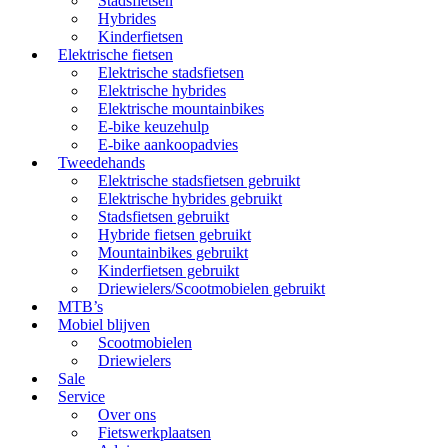
Stadsfietsen
Hybrides
Kinderfietsen
Elektrische fietsen
Elektrische stadsfietsen
Elektrische hybrides
Elektrische mountainbikes
E-bike keuzehulp
E-bike aankoopadvies
Tweedehands
Elektrische stadsfietsen gebruikt
Elektrische hybrides gebruikt
Stadsfietsen gebruikt
Hybride fietsen gebruikt
Mountainbikes gebruikt
Kinderfietsen gebruikt
Driewielers/Scootmobielen gebruikt
MTB’s
Mobiel blijven
Scootmobielen
Driewielers
Sale
Service
Over ons
Fietswerkplaatsen