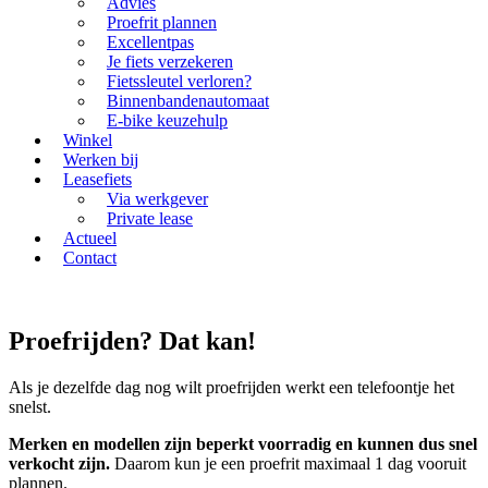
Advies
Proefrit plannen
Excellentpas
Je fiets verzekeren
Fietssleutel verloren?
Binnenbandenautomaat
E-bike keuzehulp
Winkel
Werken bij
Leasefiets
Via werkgever
Private lease
Actueel
Contact
Proefrijden? Dat kan!
Als je dezelfde dag nog wilt proefrijden werkt een telefoontje het
snelst.
Merken en modellen zijn beperkt voorradig en kunnen dus snel
verkocht zijn.
Daarom kun je een proefrit maximaal 1 dag vooruit
plannen.