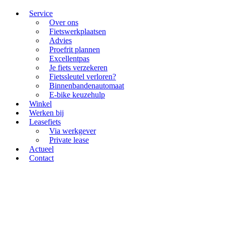
Service
Over ons
Fietswerkplaatsen
Advies
Proefrit plannen
Excellentpas
Je fiets verzekeren
Fietssleutel verloren?
Binnenbandenautomaat
E-bike keuzehulp
Winkel
Werken bij
Leasefiets
Via werkgever
Private lease
Actueel
Contact