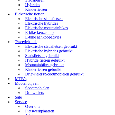
Stadsfietsen
Hybrides
Kinderfietsen
Elektrische fietsen
Elektrische stadsfietsen
Elektrische hybrides
Elektrische mountainbikes
E-bike keuzehulp
E-bike aankoopadvies
Tweedehands
Elektrische stadsfietsen gebruikt
Elektrische hybrides gebruikt
Stadsfietsen gebruikt
Hybride fietsen gebruikt
Mountainbikes gebruikt
Kinderfietsen gebruikt
Driewielers/Scootmobielen gebruikt
MTB’s
Mobiel blijven
Scootmobielen
Driewielers
Sale
Service
Over ons
Fietswerkplaatsen