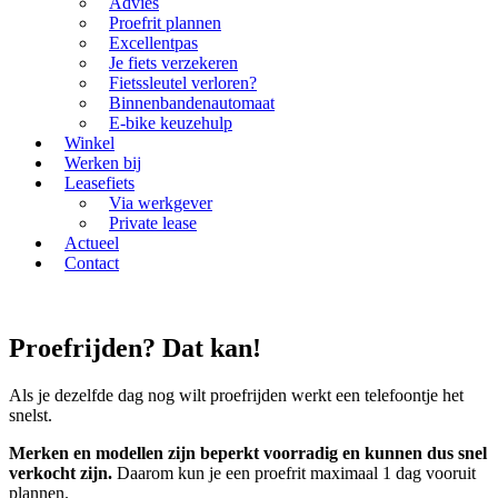
Advies
Proefrit plannen
Excellentpas
Je fiets verzekeren
Fietssleutel verloren?
Binnenbandenautomaat
E-bike keuzehulp
Winkel
Werken bij
Leasefiets
Via werkgever
Private lease
Actueel
Contact
Proefrijden? Dat kan!
Als je dezelfde dag nog wilt proefrijden werkt een telefoontje het
snelst.
Merken en modellen zijn beperkt voorradig en kunnen dus snel
verkocht zijn.
Daarom kun je een proefrit maximaal 1 dag vooruit
plannen.