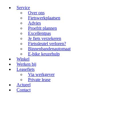
Service
Over ons
Fietswerkplaatsen
Advies
Proefrit plannen
Excellentpas
Je fiets verzekeren
Fietssleutel verloren?
Binnenbandenautomaat
E-bike keuzehulp
Winkel
Werken bij
Leasefiets
Via werkgever
Private lease
Actueel
Contact