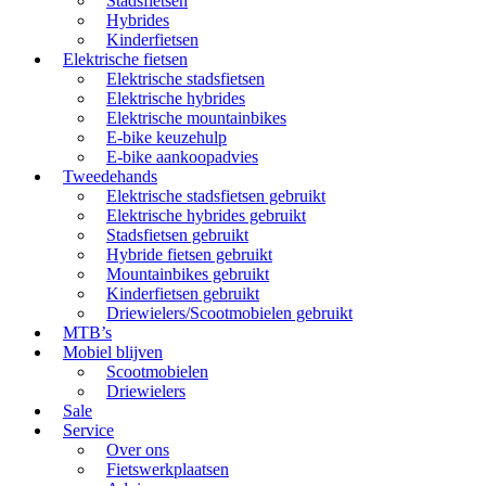
Stadsfietsen
Hybrides
Kinderfietsen
Elektrische fietsen
Elektrische stadsfietsen
Elektrische hybrides
Elektrische mountainbikes
E-bike keuzehulp
E-bike aankoopadvies
Tweedehands
Elektrische stadsfietsen gebruikt
Elektrische hybrides gebruikt
Stadsfietsen gebruikt
Hybride fietsen gebruikt
Mountainbikes gebruikt
Kinderfietsen gebruikt
Driewielers/Scootmobielen gebruikt
MTB’s
Mobiel blijven
Scootmobielen
Driewielers
Sale
Service
Over ons
Fietswerkplaatsen