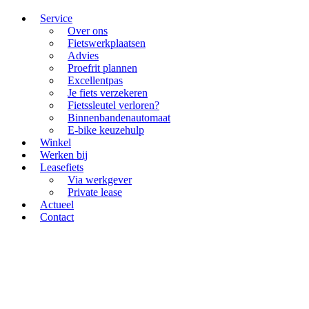
Service
Over ons
Fietswerkplaatsen
Advies
Proefrit plannen
Excellentpas
Je fiets verzekeren
Fietssleutel verloren?
Binnenbandenautomaat
E-bike keuzehulp
Winkel
Werken bij
Leasefiets
Via werkgever
Private lease
Actueel
Contact