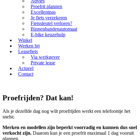
Advies
Proefrit plannen
Excellentpas
Je fiets verzekeren
Fietssleutel verloren?
Binnenbandenautomaat
E-bike keuzehulp
Winkel
Werken bij
Leasefiets
Via werkgever
Private lease
Actueel
Contact
Proefrijden? Dat kan!
Als je dezelfde dag nog wilt proefrijden werkt een telefoontje het
snelst.
Merken en modellen zijn beperkt voorradig en kunnen dus snel
verkocht zijn.
Daarom kun je een proefrit maximaal 1 dag vooruit
plannen.