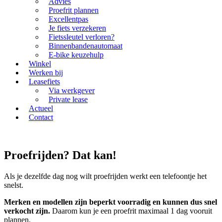
Advies
Proefrit plannen
Excellentpas
Je fiets verzekeren
Fietssleutel verloren?
Binnenbandenautomaat
E-bike keuzehulp
Winkel
Werken bij
Leasefiets
Via werkgever
Private lease
Actueel
Contact
Proefrijden? Dat kan!
Als je dezelfde dag nog wilt proefrijden werkt een telefoontje het
snelst.
Merken en modellen zijn beperkt voorradig en kunnen dus snel
verkocht zijn.
Daarom kun je een proefrit maximaal 1 dag vooruit
plannen.