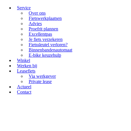
Service
Over ons
Fietswerkplaatsen
Advies
Proefrit plannen
Excellentpas
Je fiets verzekeren
Fietssleutel verloren?
Binnenbandenautomaat
E-bike keuzehulp
Winkel
Werken bij
Leasefiets
Via werkgever
Private lease
Actueel
Contact