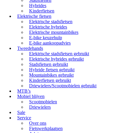
Stadsfietsen
Hybrides
Kinderfietsen
Elektrische fietsen
Elektrische stadsfietsen
Elektrische hybrides
Elektrische mountainbikes
E-bike keuzehulp
E-bike aankoopadvies
Tweedehands
Elektrische stadsfietsen gebruikt
Elektrische hybrides gebruikt
Stadsfietsen gebruikt
Hybride fietsen gebruikt
Mountainbikes gebruikt
Kinderfietsen gebruikt
Driewielers/Scootmobielen gebruikt
MTB’s
Mobiel blijven
Scootmobielen
Driewielers
Sale
Service
Over ons
Fietswerkplaatsen