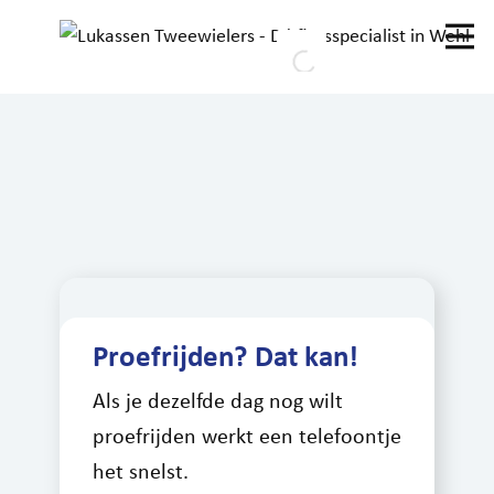
Home
Fietsen
Elektrische fietsen
Tweedehands
MTB’s
Mobiel blijven
Proefrijden? Dat kan!
Sale
Als je dezelfde dag nog wilt
Service
proefrijden werkt een telefoontje
Winkel
het snelst.
Werken bij