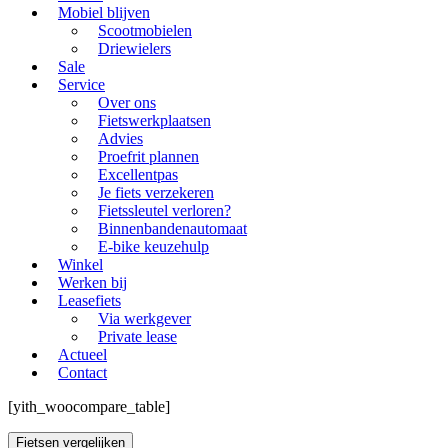
Mobiel blijven
Scootmobielen
Driewielers
Sale
Service
Over ons
Fietswerkplaatsen
Advies
Proefrit plannen
Excellentpas
Je fiets verzekeren
Fietssleutel verloren?
Binnenbandenautomaat
E-bike keuzehulp
Winkel
Werken bij
Leasefiets
Via werkgever
Private lease
Actueel
Contact
[yith_woocompare_table]
Fietsen vergelijken