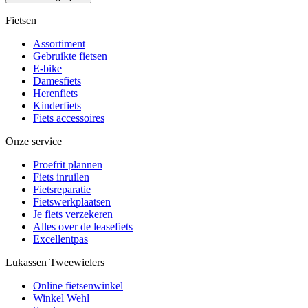
Fietsen
Assortiment
Gebruikte fietsen
E-bike
Damesfiets
Herenfiets
Kinderfiets
Fiets accessoires
Onze service
Proefrit plannen
Fiets inruilen
Fietsreparatie
Fietswerkplaatsen
Je fiets verzekeren
Alles over de leasefiets
Excellentpas
Lukassen Tweewielers
Online fietsenwinkel
Winkel Wehl