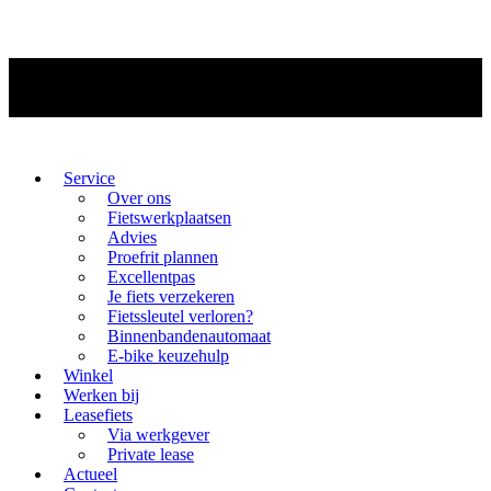
Service
Over ons
Fietswerkplaatsen
Advies
Proefrit plannen
Excellentpas
Je fiets verzekeren
Fietssleutel verloren?
Binnenbandenautomaat
E-bike keuzehulp
Winkel
Werken bij
Leasefiets
Via werkgever
Private lease
Actueel