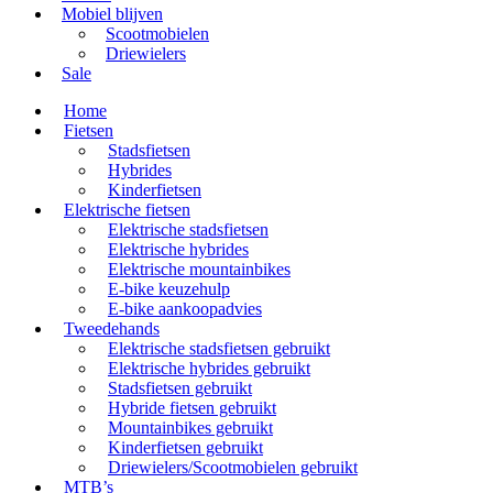
Mobiel blijven
Scootmobielen
Driewielers
Sale
Home
Fietsen
Stadsfietsen
Hybrides
Kinderfietsen
Elektrische fietsen
Elektrische stadsfietsen
Elektrische hybrides
Elektrische mountainbikes
E-bike keuzehulp
E-bike aankoopadvies
Tweedehands
Elektrische stadsfietsen gebruikt
Elektrische hybrides gebruikt
Stadsfietsen gebruikt
Hybride fietsen gebruikt
Mountainbikes gebruikt
Kinderfietsen gebruikt
Driewielers/Scootmobielen gebruikt
MTB’s