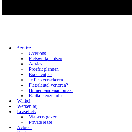
Service
Over ons
Fietswerkplaatsen
Advies
Proefrit plannen
Excellentpas
Je fiets verzekeren
Fietssleutel verloren?
Binnenbandenautomaat
E-bike keuzehulp
Winkel
Werken bij
Leasefiets
Via werkgever
Private lease
Actueel