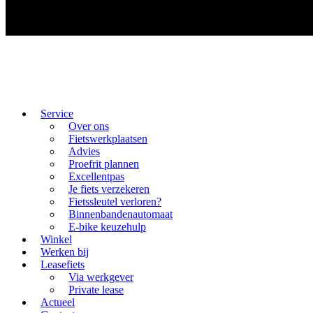
Service
Over ons
Fietswerkplaatsen
Advies
Proefrit plannen
Excellentpas
Je fiets verzekeren
Fietssleutel verloren?
Binnenbandenautomaat
E-bike keuzehulp
Winkel
Werken bij
Leasefiets
Via werkgever
Private lease
Actueel