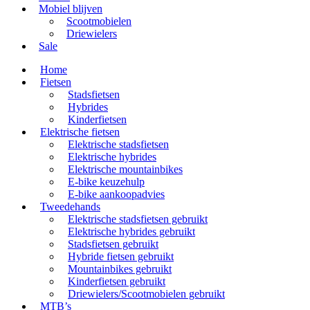
Mobiel blijven
Scootmobielen
Driewielers
Sale
Home
Fietsen
Stadsfietsen
Hybrides
Kinderfietsen
Elektrische fietsen
Elektrische stadsfietsen
Elektrische hybrides
Elektrische mountainbikes
E-bike keuzehulp
E-bike aankoopadvies
Tweedehands
Elektrische stadsfietsen gebruikt
Elektrische hybrides gebruikt
Stadsfietsen gebruikt
Hybride fietsen gebruikt
Mountainbikes gebruikt
Kinderfietsen gebruikt
Driewielers/Scootmobielen gebruikt
MTB’s