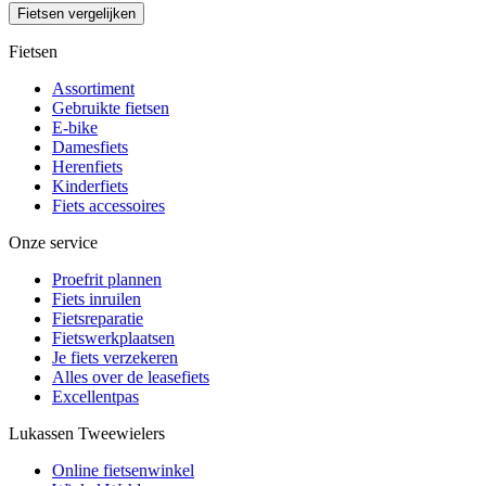
Fietsen vergelijken
Fietsen
Assortiment
Gebruikte fietsen
E-bike
Damesfiets
Herenfiets
Kinderfiets
Fiets accessoires
Onze service
Proefrit plannen
Fiets inruilen
Fietsreparatie
Fietswerkplaatsen
Je fiets verzekeren
Alles over de leasefiets
Excellentpas
Lukassen Tweewielers
Online fietsenwinkel