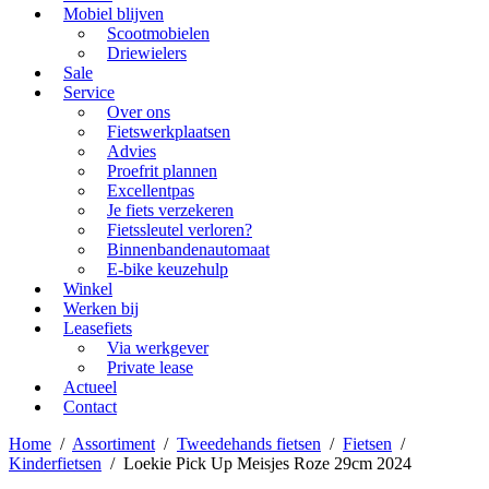
Mobiel blijven
Scootmobielen
Driewielers
Sale
Service
Over ons
Fietswerkplaatsen
Advies
Proefrit plannen
Excellentpas
Je fiets verzekeren
Fietssleutel verloren?
Binnenbandenautomaat
E-bike keuzehulp
Winkel
Werken bij
Leasefiets
Via werkgever
Private lease
Actueel
Contact
Home
/
Assortiment
/
Tweedehands fietsen
/
Fietsen
/
Kinderfietsen
/
Loekie Pick Up Meisjes Roze 29cm 2024