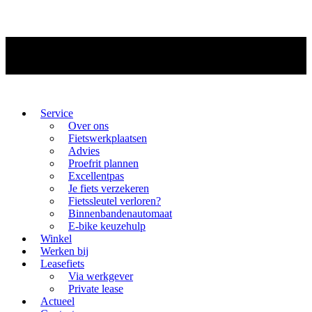
Service
Over ons
Fietswerkplaatsen
Advies
Proefrit plannen
Excellentpas
Je fiets verzekeren
Fietssleutel verloren?
Binnenbandenautomaat
E-bike keuzehulp
Winkel
Werken bij
Leasefiets
Via werkgever
Private lease
Actueel