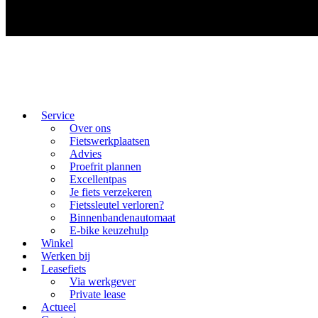
Service
Over ons
Fietswerkplaatsen
Advies
Proefrit plannen
Excellentpas
Je fiets verzekeren
Fietssleutel verloren?
Binnenbandenautomaat
E-bike keuzehulp
Winkel
Werken bij
Leasefiets
Via werkgever
Private lease
Actueel