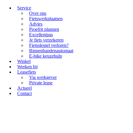
Service
Over ons
Fietswerkplaatsen
Advies
Proefrit plannen
Excellentpas
Je fiets verzekeren
Fietssleutel verloren?
Binnenbandenautomaat
E-bike keuzehulp
Winkel
Werken bij
Leasefiets
Via werkgever
Private lease
Actueel
Contact