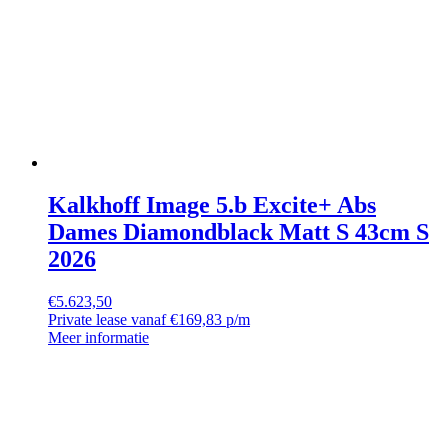
Kalkhoff Image 5.b Excite+ Abs
Dames Diamondblack Matt S 43cm S
2026
€
5.623,50
Private lease vanaf €169,83 p/m
Meer informatie