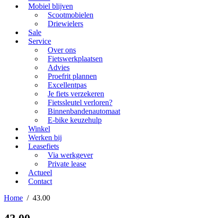
Mobiel blijven
Scootmobielen
Driewielers
Sale
Service
Over ons
Fietswerkplaatsen
Advies
Proefrit plannen
Excellentpas
Je fiets verzekeren
Fietssleutel verloren?
Binnenbandenautomaat
E-bike keuzehulp
Winkel
Werken bij
Leasefiets
Via werkgever
Private lease
Actueel
Contact
Home
/
43.00