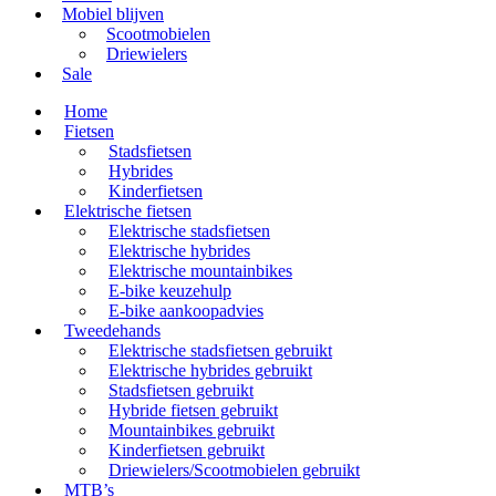
Mobiel blijven
Scootmobielen
Driewielers
Sale
Home
Fietsen
Stadsfietsen
Hybrides
Kinderfietsen
Elektrische fietsen
Elektrische stadsfietsen
Elektrische hybrides
Elektrische mountainbikes
E-bike keuzehulp
E-bike aankoopadvies
Tweedehands
Elektrische stadsfietsen gebruikt
Elektrische hybrides gebruikt
Stadsfietsen gebruikt
Hybride fietsen gebruikt
Mountainbikes gebruikt
Kinderfietsen gebruikt
Driewielers/Scootmobielen gebruikt
MTB’s