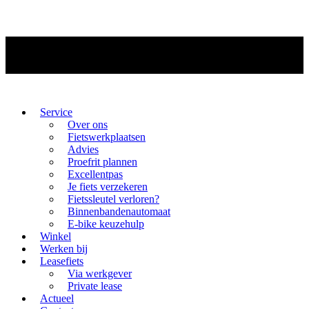
Service
Over ons
Fietswerkplaatsen
Advies
Proefrit plannen
Excellentpas
Je fiets verzekeren
Fietssleutel verloren?
Binnenbandenautomaat
E-bike keuzehulp
Winkel
Werken bij
Leasefiets
Via werkgever
Private lease
Actueel