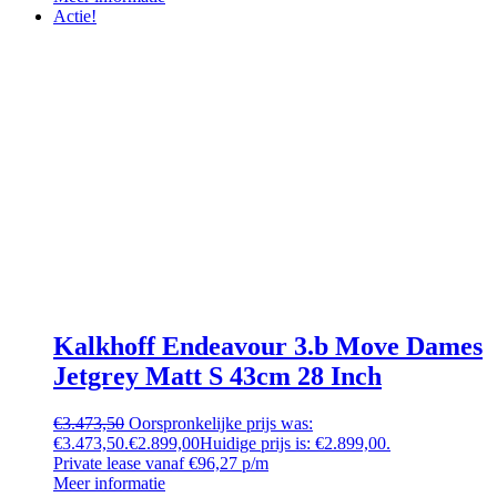
Actie!
Kalkhoff Endeavour 3.b Move Dames
Jetgrey Matt S 43cm 28 Inch
€
3.473,50
Oorspronkelijke prijs was:
€3.473,50.
€
2.899,00
Huidige prijs is: €2.899,00.
Private lease vanaf €96,27 p/m
Meer informatie