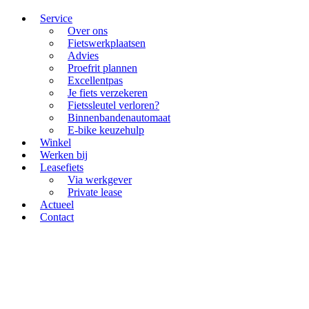
Service
Over ons
Fietswerkplaatsen
Advies
Proefrit plannen
Excellentpas
Je fiets verzekeren
Fietssleutel verloren?
Binnenbandenautomaat
E-bike keuzehulp
Winkel
Werken bij
Leasefiets
Via werkgever
Private lease
Actueel
Contact